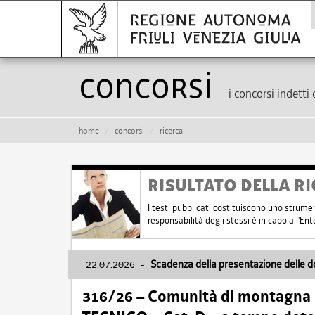
Concorsi
i concorsi indetti 
home
concorsi
ricerca
RISULTATO DELLA RI
I testi pubblicati costituiscono uno strume
responsabilità degli stessi è in capo all'E
22.07.2026
-
Scadenza della presentazione delle 
316/26 – Comunità di montagna