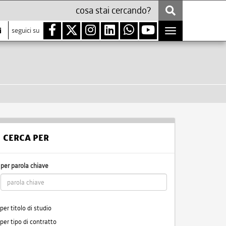
i
seguici su
Toggle
navigation
CERCA PER
per parola chiave
per titolo di studio
per tipo di contratto