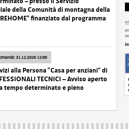
minato – presso il Servizio
oriale della Comunità di montagna della
o “REHOME” finanziato dal programma
is
pe
de
i
domande: 31.12.2026 12:00
izi alla Persona “Casa per anziani” di
ROFESSIONALI TECNICI – Avviso aperto
 a tempo determinato e pieno