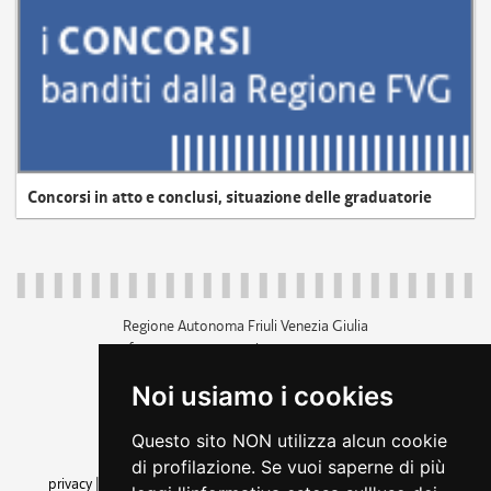
Concorsi in atto e conclusi, situazione delle graduatorie
Regione Autonoma Friuli Venezia Giulia
c.f. 80014930327; p.iva 00526040324
piazza Unità d'Italia 1 Trieste
Noi usiamo i cookies
+39 040 3771111
regione.friuliveneziagiulia@certregione.fvg.it
Questo sito NON utilizza alcun cookie
amministrazione trasparente
di profilazione. Se vuoi saperne di più
privacy
|
cookie
|
note legali
|
accessibilità
|
rss
|
dichiarazione di