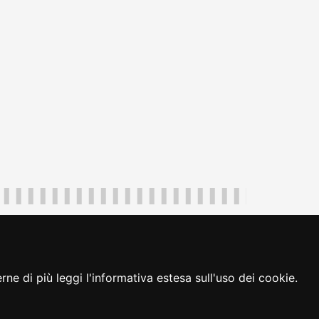
uliveneziagiulia@certregione.fvg.it
ambio preferenze cookie
|
loginFVG
ne di più leggi l'informativa estesa sull'uso dei cookie.
seguici su