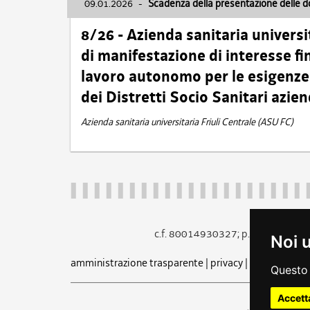
09.01.2026
-
Scadenza della presentazione delle 
8/26 - Azienda sanitaria universi
di manifestazione di interesse fin
lavoro autonomo per le esigenze 
dei Distretti Socio Sanitari azien
Azienda sanitaria universitaria Friuli Centrale (ASU FC)
c.f. 80014930327; p.iva 005260
Noi 
amministrazione trasparente
|
privacy
|
cookie
|
note 
Questo 
Accett