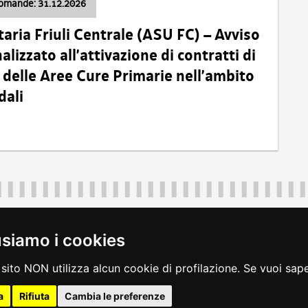
domande: 31.12.2026
taria Friuli Centrale (ASU FC) – Avviso
alizzato all’attivazione di contratti di
delle Aree Cure Primarie nell’ambito
dali
Regione Autonoma Friuli Venezia Giulia
40324
|
piazza Unità d'Italia 1 Trieste
|
+39 040 3771111
|
regione.fri
usiamo i cookies
legali
|
accessibilità
|
rss
|
dichiarazione di accessibilità
|
feedback
|
c
sito NON utilizza alcun cookie di profilazione. Se vuoi saper
a
Rifiuta
Cambia le preferenze