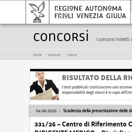
Concorsi
i concorsi indetti 
home
concorsi
ricerca
RISULTATO DELLA RI
I testi pubblicati costituiscono uno strume
responsabilità degli stessi è in capo all'E
04.08.2026
-
Scadenza della presentazione delle 
331/26 – Centro di Riferimento 