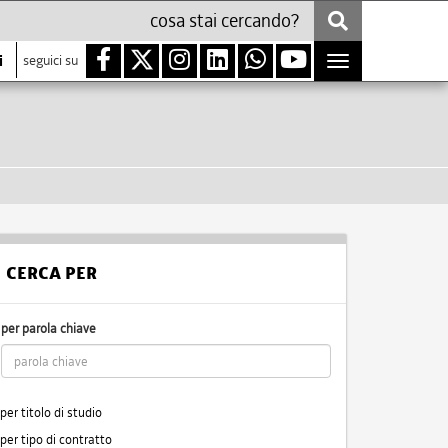
i
seguici su
Toggle
navigation
CERCA PER
per parola chiave
per titolo di studio
per tipo di contratto