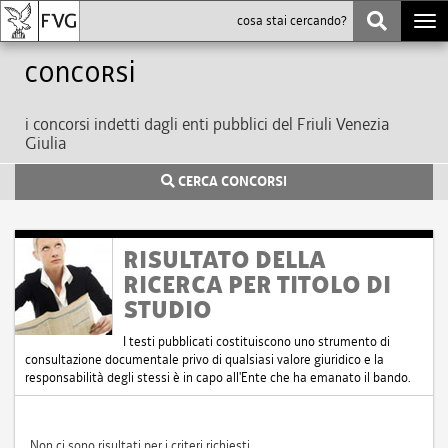
Togg
navi
Concorsi
i concorsi indetti dagli enti pubblici del Friuli Venezia
Giulia
CERCA CONCORSI
RISULTATO DELLA
RICERCA PER TITOLO DI
STUDIO
I testi pubblicati costituiscono uno strumento di
consultazione documentale privo di qualsiasi valore giuridico e la
responsabilità degli stessi è in capo all'Ente che ha emanato il bando.
Non ci sono risultati per i criteri richiesti.