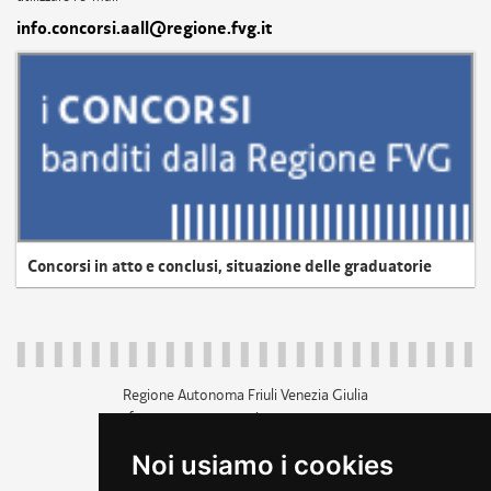
info.concorsi.aall@regione.fvg.it
Concorsi in atto e conclusi, situazione delle graduatorie
Regione Autonoma Friuli Venezia Giulia
c.f. 80014930327; p.iva 00526040324
piazza Unità d'Italia 1 Trieste
Noi usiamo i cookies
+39 040 3771111
regione.friuliveneziagiulia@certregione.fvg.it