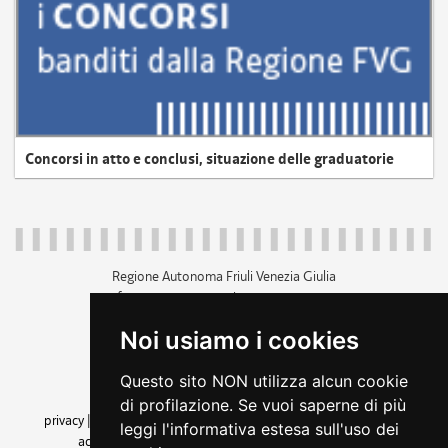
Concorsi in atto e conclusi, situazione delle graduatorie
Regione Autonoma Friuli Venezia Giulia
c.f. 80014930327; p.iva 00526040324
piazza Unità d'Italia 1 Trieste
Noi usiamo i cookies
+39 040 3771111
regione.friuliveneziagiulia@certregione.fvg.it
Questo sito NON utilizza alcun cookie
amministrazione trasparente
di profilazione. Se vuoi saperne di più
privacy
|
cookie
|
note legali
|
accessibilità
|
rss
|
dichiarazione di
leggi l'informativa estesa sull'uso dei
accessibilità
|
feedback
|
cambio preferenze cookie