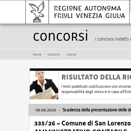
Concorsi
i concorsi indetti 
home
concorsi
ricerca
RISULTATO DELLA RI
I testi pubblicati costituiscono uno strume
responsabilità degli stessi è in capo all'E
06.08.2026
-
Scadenza della presentazione delle 
335/26 – Comune di San Lorenzo 