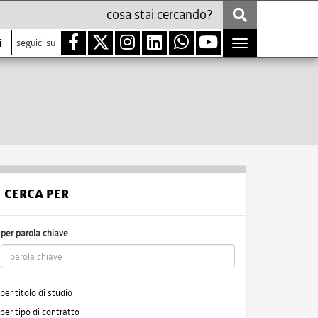
i
seguici su
Toggle
navigation
CERCA PER
per parola chiave
per titolo di studio
per tipo di contratto