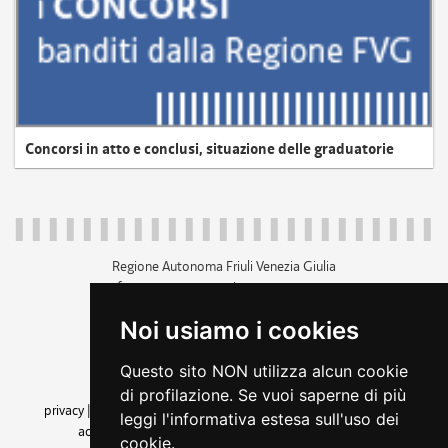
Concorsi in atto e conclusi, situazione delle graduatorie
Regione Autonoma Friuli Venezia Giulia
c.f. 80014930327; p.iva 00526040324
piazza Unità d'Italia 1 Trieste
Noi usiamo i cookies
+39 040 3771111
regione.friuliveneziagiulia@certregione.fvg.it
Questo sito NON utilizza alcun cookie
amministrazione trasparente
di profilazione. Se vuoi saperne di più
privacy
|
cookie
|
note legali
|
accessibilità
|
rss
|
dichiarazione di
leggi l'informativa estesa sull'uso dei
accessibilità
|
feedback
|
cambio preferenze cookie
cookie.