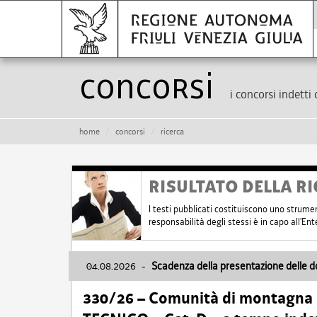
Concorsi
i concorsi indetti 
home
concorsi
ricerca
RISULTATO DELLA RI
I testi pubblicati costituiscono uno strume
responsabilità degli stessi è in capo all'E
04.08.2026
-
Scadenza della presentazione delle 
330/26 – Comunità di montagna