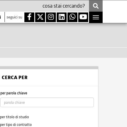
i
seguici su
Toggle
navigation
CERCA PER
per parola chiave
per titolo di studio
per tipo di contratto