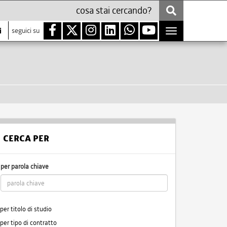
i
seguici su
Toggle
navigation
CERCA PER
per parola chiave
per titolo di studio
per tipo di contratto