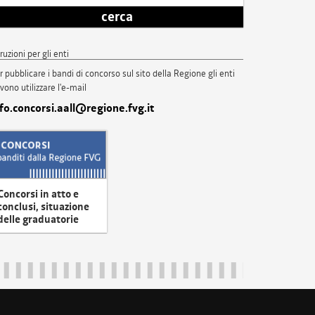
cerca
truzioni per gli enti
r pubblicare i bandi di concorso sul sito della Regione gli enti
vono utilizzare l'e-mail
nfo.concorsi.aall@regione.fvg.it
Concorsi in atto e
conclusi, situazione
delle graduatorie
uliveneziagiulia@certregione.fvg.it