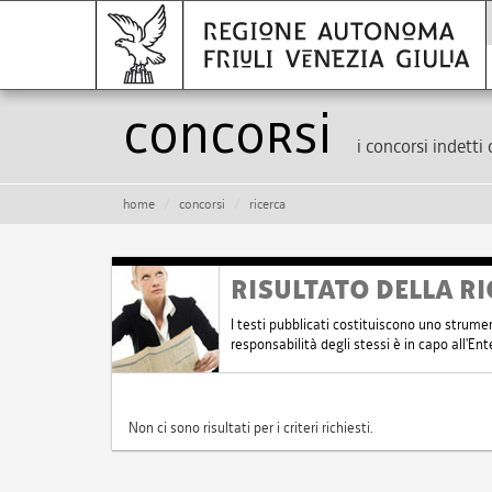
Concorsi
i concorsi indetti 
home
concorsi
ricerca
RISULTATO DELLA RI
I testi pubblicati costituiscono uno strume
responsabilità degli stessi è in capo all'E
Non ci sono risultati per i criteri richiesti.