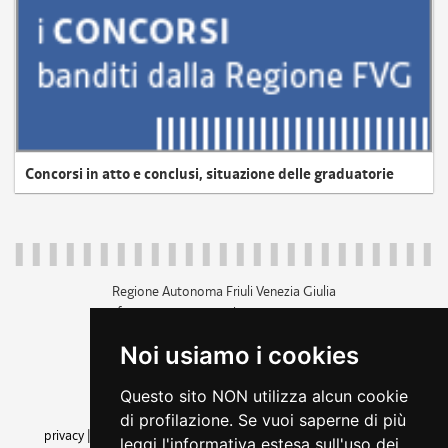
Concorsi in atto e conclusi, situazione delle graduatorie
Regione Autonoma Friuli Venezia Giulia
c.f. 80014930327; p.iva 00526040324
piazza Unità d'Italia 1 Trieste
Noi usiamo i cookies
+39 040 3771111
regione.friuliveneziagiulia@certregione.fvg.it
Questo sito NON utilizza alcun cookie
amministrazione trasparente
di profilazione. Se vuoi saperne di più
privacy
|
cookie
|
note legali
|
accessibilità
|
rss
|
dichiarazione di
leggi l'informativa estesa sull'uso dei