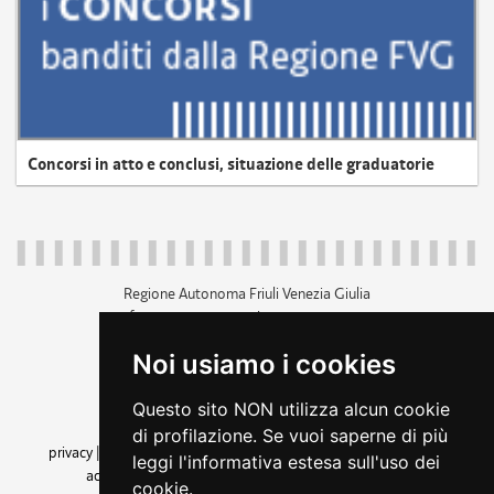
Concorsi in atto e conclusi, situazione delle graduatorie
Regione Autonoma Friuli Venezia Giulia
c.f. 80014930327; p.iva 00526040324
piazza Unità d'Italia 1 Trieste
Noi usiamo i cookies
+39 040 3771111
regione.friuliveneziagiulia@certregione.fvg.it
Questo sito NON utilizza alcun cookie
amministrazione trasparente
di profilazione. Se vuoi saperne di più
privacy
|
cookie
|
note legali
|
accessibilità
|
rss
|
dichiarazione di
leggi l'informativa estesa sull'uso dei
accessibilità
|
feedback
|
cambio preferenze cookie
cookie.