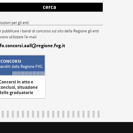
cerca
truzioni per gli enti
r pubblicare i bandi di concorso sul sito della Regione gli enti
vono utilizzare l'e-mail
nfo.concorsi.aall@regione.fvg.it
Concorsi in atto e
conclusi, situazione
delle graduatorie
uliveneziagiulia@certregione.fvg.it