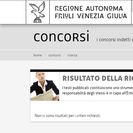
Concorsi
i concorsi indetti 
home
concorsi
ricerca
RISULTATO DELLA RI
I testi pubblicati costituiscono uno strume
responsabilità degli stessi è in capo all'E
Non ci sono risultati per i criteri richiesti.