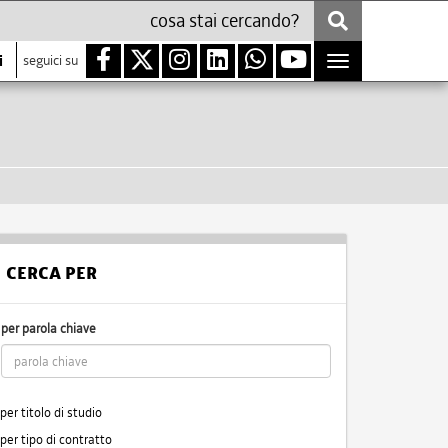
i
seguici su
Toggle
navigation
CERCA PER
per parola chiave
per titolo di studio
per tipo di contratto