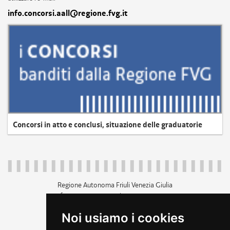
info.concorsi.aall@regione.fvg.it
Concorsi in atto e conclusi, situazione delle graduatorie
Regione Autonoma Friuli Venezia Giulia
c.f. 80014930327; p.iva 00526040324
piazza Unità d'Italia 1 Trieste
Noi usiamo i cookies
+39 040 3771111
regione.friuliveneziagiulia@certregione.fvg.it