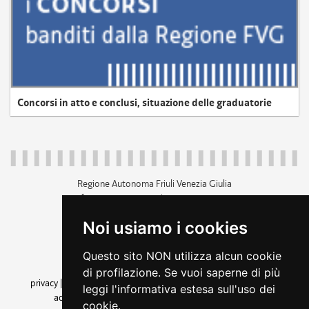
Concorsi in atto e conclusi, situazione delle graduatorie
Regione Autonoma Friuli Venezia Giulia
c.f. 80014930327; p.iva 00526040324
piazza Unità d'Italia 1 Trieste
Noi usiamo i cookies
+39 040 3771111
regione.friuliveneziagiulia@certregione.fvg.it
Questo sito NON utilizza alcun cookie
amministrazione trasparente
di profilazione. Se vuoi saperne di più
privacy
|
cookie
|
note legali
|
accessibilità
|
rss
|
dichiarazione di
leggi l'informativa estesa sull'uso dei
accessibilità
|
feedback
|
cambio preferenze cookie
cookie.