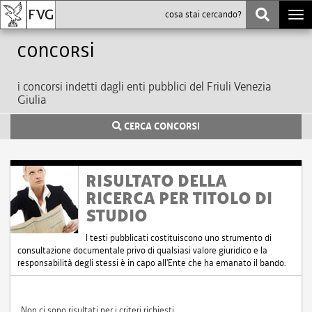
Togg
navi
Concorsi
i concorsi indetti dagli enti pubblici del Friuli Venezia
Giulia
CERCA CONCORSI
RISULTATO DELLA
RICERCA PER TITOLO DI
STUDIO
I testi pubblicati costituiscono uno strumento di
consultazione documentale privo di qualsiasi valore giuridico e la
responsabilità degli stessi è in capo all'Ente che ha emanato il bando.
Non ci sono risultati per i criteri richiesti.