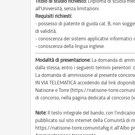
Titolo di studio richiesto:
Diploma di scuola med
all’Università, senza limitazioni.
Requisiti richiesti:
- possesso di patente di guida cat. B, non sogge
di validità;
- conoscenza dei sistemi applicativi informatici
- conoscenza della lingua inglese.
Modalità di presentazione:
La domanda di ammiss
dalla stessa, entro i seguenti termini perentori
La domanda di ammissione al presente concor
IN VIA TELEMATICA accedendo dal link disponibi
Natisone e Torre (https://natisone-torre.comun
di concorso, nella pagina dedicata al concorso (
Note:
Il testo integrale del bando, con l’indicazio
pubblicato sul sito internet della Comunità di m
https://natisone-torre.comunitafvg.it all’Albo pr