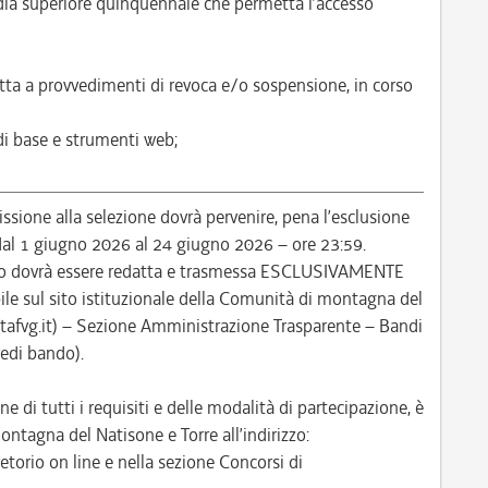
ia superiore quinquennale che permetta l’accesso
tta a provvedimenti di revoca e/o sospensione, in corso
 di base e strumenti web;
ione alla selezione dovrà pervenire, pena l’esclusione
: dal 1 giugno 2026 al 24 giugno 2026 – ore 23:59.
so dovrà essere redatta e trasmessa ESCLUSIVAMENTE
le sul sito istituzionale della Comunità di montagna del
itafvg.it) – Sezione Amministrazione Trasparente – Bandi
vedi bando).
ne di tutti i requisiti e delle modalità di partecipazione, è
ontagna del Natisone e Torre all’indirizzo:
etorio on line e nella sezione Concorsi di