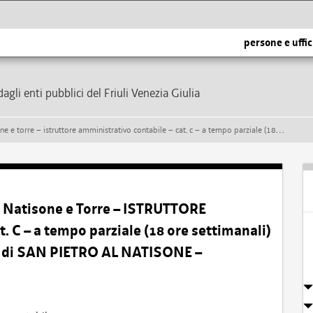
persone e uffic
dagli enti pubblici del Friuli Venezia Giulia
tabile – cat. c – a tempo parziale (18 ore settimanali) e indeterminato – presso il comune di san pietro al natisone – formazione di una graduatoria
 Natisone e Torre – ISTRUTTORE
 – a tempo parziale (18 ore settimanali)
e di SAN PIETRO AL NATISONE –