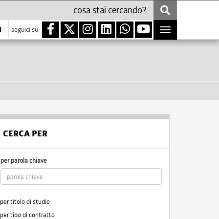
i
seguici su
Toggle
navigation
CERCA PER
per parola chiave
per titolo di studio
per tipo di contratto