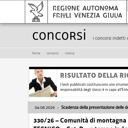
Concorsi
i concorsi indetti 
home
concorsi
ricerca
RISULTATO DELLA RI
I testi pubblicati costituiscono uno strume
responsabilità degli stessi è in capo all'E
04.08.2026
-
Scadenza della presentazione delle 
330/26 – Comunità di montagna