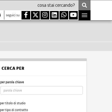
i
seguici su
Toggle
navigation
CERCA PER
per parola chiave
per titolo di studio
per tipo di contratto