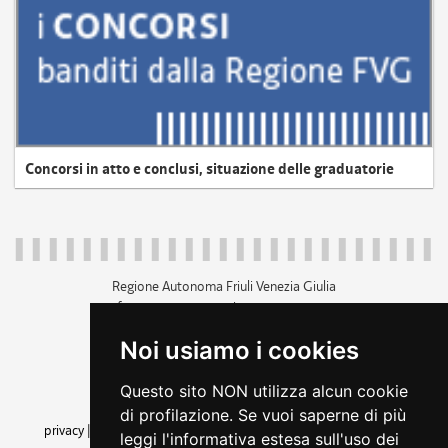
Concorsi in atto e conclusi, situazione delle graduatorie
Regione Autonoma Friuli Venezia Giulia
c.f. 80014930327; p.iva 00526040324
piazza Unità d'Italia 1 Trieste
Noi usiamo i cookies
+39 040 3771111
regione.friuliveneziagiulia@certregione.fvg.it
Questo sito NON utilizza alcun cookie
amministrazione trasparente
di profilazione. Se vuoi saperne di più
privacy
|
cookie
|
note legali
|
accessibilità
|
rss
|
dichiarazione di
leggi l'informativa estesa sull'uso dei