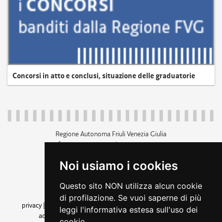
Concorsi in atto e conclusi, situazione delle graduatorie
Regione Autonoma Friuli Venezia Giulia
c.f. 80014930327; p.iva 00526040324
piazza Unità d'Italia 1 Trieste
Noi usiamo i cookies
+39 040 3771111
regione.friuliveneziagiulia@certregione.fvg.it
Questo sito NON utilizza alcun cookie
amministrazione trasparente
di profilazione. Se vuoi saperne di più
privacy
|
cookie
|
note legali
|
accessibilità
|
rss
|
dichiarazione di
leggi l'informativa estesa sull'uso dei
accessibilità
|
feedback
|
cambio preferenze cookie
cookie.