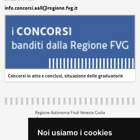
info.concorsi.aall@regione.fvg.it
Concorsi in atto e conclusi, situazione delle graduatorie
Regione Autonoma Friuli Venezia Giulia
c.f. 80014930327; p.iva 00526040324
piazza Unità d'Italia 1 Trieste
Noi usiamo i cookies
+39 040 3771111
regione.friuliveneziagiulia@certregione.fvg.it