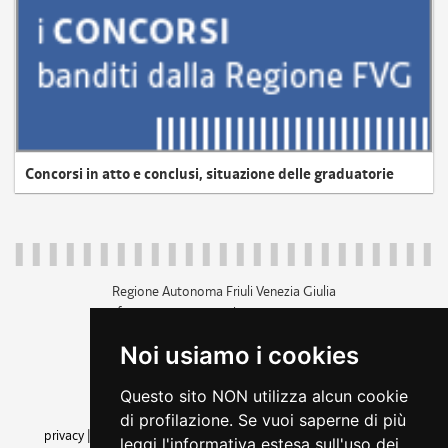
Concorsi in atto e conclusi, situazione delle graduatorie
Regione Autonoma Friuli Venezia Giulia
c.f. 80014930327; p.iva 00526040324
piazza Unità d'Italia 1 Trieste
Noi usiamo i cookies
+39 040 3771111
regione.friuliveneziagiulia@certregione.fvg.it
Questo sito NON utilizza alcun cookie
amministrazione trasparente
di profilazione. Se vuoi saperne di più
privacy
|
cookie
|
note legali
|
accessibilità
|
rss
|
dichiarazione di
leggi l'informativa estesa sull'uso dei