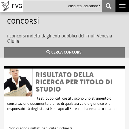
Togg
navi
Concorsi
i concorsi indetti dagli enti pubblici del Friuli Venezia
Giulia
CERCA CONCORSI
RISULTATO DELLA
RICERCA PER TITOLO DI
STUDIO
I testi pubblicati costituiscono uno strumento di
consultazione documentale privo di qualsiasi valore giuridico e la
responsabilità degli stessi è in capo all'Ente che ha emanato il bando.
Non ci sono risultati per i criteri richiesti.