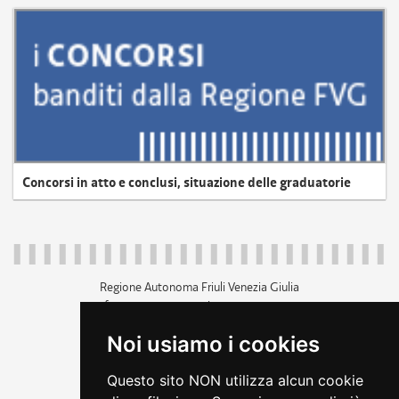
Concorsi in atto e conclusi, situazione delle graduatorie
Regione Autonoma Friuli Venezia Giulia
c.f. 80014930327; p.iva 00526040324
piazza Unità d'Italia 1 Trieste
Noi usiamo i cookies
+39 040 3771111
regione.friuliveneziagiulia@certregione.fvg.it
Questo sito NON utilizza alcun cookie
amministrazione trasparente