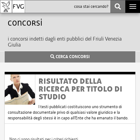
Togg
navi
Concorsi
i concorsi indetti dagli enti pubblici del Friuli Venezia
Giulia
CERCA CONCORSI
RISULTATO DELLA
RICERCA PER TITOLO DI
STUDIO
I testi pubblicati costituiscono uno strumento di
consultazione documentale privo di qualsiasi valore giuridico e la
responsabilità degli stessi è in capo all'Ente che ha emanato il bando.
Non ci sono risultati per i criteri richiesti.