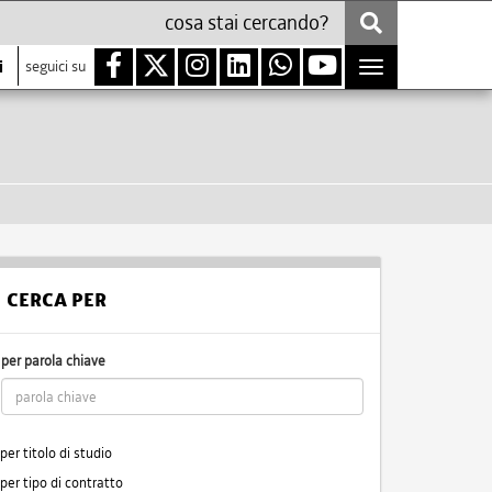
i
seguici su
Toggle
navigation
CERCA PER
per parola chiave
per titolo di studio
per tipo di contratto