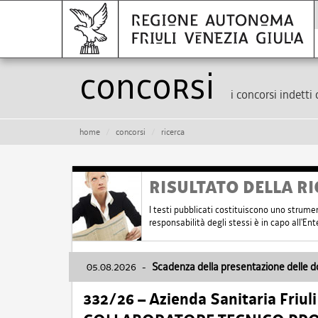
Concorsi
i concorsi indetti 
home
concorsi
ricerca
RISULTATO DELLA RI
I testi pubblicati costituiscono uno strume
responsabilità degli stessi è in capo all'E
05.08.2026
-
Scadenza della presentazione delle 
332/26 – Azienda Sanitaria Friul