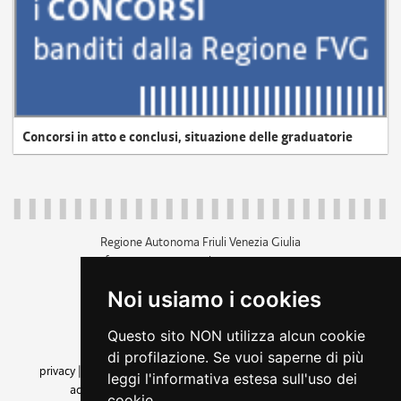
Concorsi in atto e conclusi, situazione delle graduatorie
Regione Autonoma Friuli Venezia Giulia
c.f. 80014930327; p.iva 00526040324
piazza Unità d'Italia 1 Trieste
Noi usiamo i cookies
+39 040 3771111
regione.friuliveneziagiulia@certregione.fvg.it
Questo sito NON utilizza alcun cookie
amministrazione trasparente
di profilazione. Se vuoi saperne di più
privacy
|
cookie
|
note legali
|
accessibilità
|
rss
|
dichiarazione di
leggi l'informativa estesa sull'uso dei
accessibilità
|
feedback
|
cambio preferenze cookie
cookie.