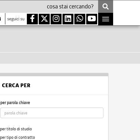
i
seguici su
Toggle
navigation
CERCA PER
per parola chiave
per titolo di studio
per tipo di contratto