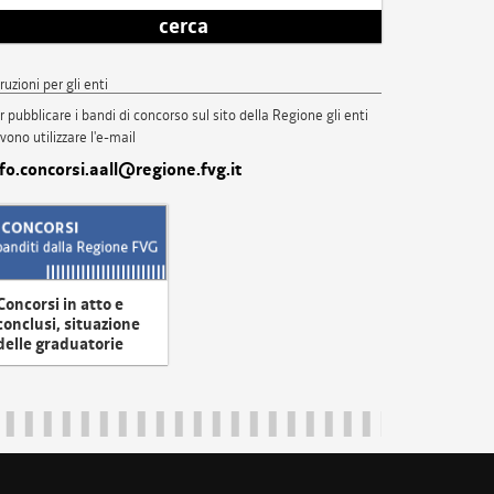
cerca
truzioni per gli enti
r pubblicare i bandi di concorso sul sito della Regione gli enti
vono utilizzare l'e-mail
nfo.concorsi.aall@regione.fvg.it
Concorsi in atto e
conclusi, situazione
delle graduatorie
uliveneziagiulia@certregione.fvg.it