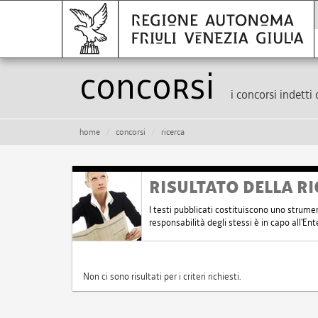
Concorsi
i concorsi indetti 
home
concorsi
ricerca
RISULTATO DELLA RI
I testi pubblicati costituiscono uno strume
responsabilità degli stessi è in capo all'E
Non ci sono risultati per i criteri richiesti.