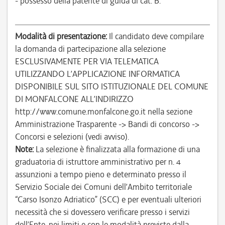
- possesso della patente di guida di cat. B.
Modalità di presentazione:
Il candidato deve compilare
la domanda di partecipazione alla selezione
ESCLUSIVAMENTE PER VIA TELEMATICA
UTILIZZANDO L’APPLICAZIONE INFORMATICA
DISPONIBILE SUL SITO ISTITUZIONALE DEL COMUNE
DI MONFALCONE ALL’INDIRIZZO
http://www.comune.monfalcone.go.it nella sezione
Amministrazione Trasparente -> Bandi di concorso ->
Concorsi e selezioni (vedi avviso).
Note:
La selezione è finalizzata alla formazione di una
graduatoria di istruttore amministrativo per n. 4
assunzioni a tempo pieno e determinato presso il
Servizio Sociale dei Comuni dell’Ambito territoriale
“Carso Isonzo Adriatico” (SCC) e per eventuali ulteriori
necessità che si dovessero verificare presso i servizi
dell’Ente, nei limiti e con le modalità previste dalla