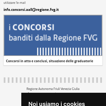
utilizzare l'e-mail
info.concorsi.aall@regione.fvg.it
Concorsi in atto e conclusi, situazione delle graduatorie
Regione Autonoma Friuli Venezia Giulia
c.f. 80014930327; p.iva 00526040324
piazza Unità d'Italia 1 Trieste
Noi usiamo i cookies
+39 040 3771111