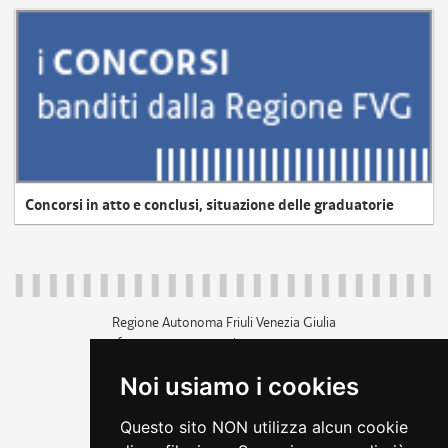
Concorsi in atto e conclusi, situazione delle graduatorie
Regione Autonoma Friuli Venezia Giulia
c.f. 80014930327; p.iva 00526040324
piazza Unità d'Italia 1 Trieste
Noi usiamo i cookies
+39 040 3771111
regione.friuliveneziagiulia@certregione.fvg.it
Questo sito NON utilizza alcun cookie
amministrazione trasparente