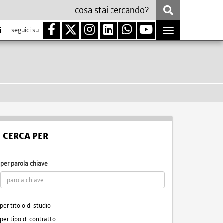
i
seguici su
Toggle
navigation
CERCA PER
per parola chiave
per titolo di studio
per tipo di contratto