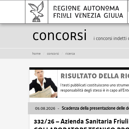
Concorsi
i concorsi indetti 
home
concorsi
ricerca
RISULTATO DELLA RI
I testi pubblicati costituiscono uno strume
responsabilità degli stessi è in capo all'E
05.08.2026
-
Scadenza della presentazione delle 
332/26 – Azienda Sanitaria Friul