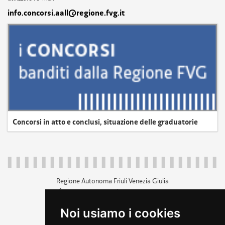
info.concorsi.aall@regione.fvg.it
Concorsi in atto e conclusi, situazione delle graduatorie
Regione Autonoma Friuli Venezia Giulia
c.f. 80014930327; p.iva 00526040324
piazza Unità d'Italia 1 Trieste
Noi usiamo i cookies
+39 040 3771111
regione.friuliveneziagiulia@certregione.fvg.it