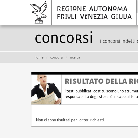
Concorsi
i concorsi indetti 
home
concorsi
ricerca
RISULTATO DELLA RI
I testi pubblicati costituiscono uno strume
responsabilità degli stessi è in capo all'E
Non ci sono risultati per i criteri richiesti.