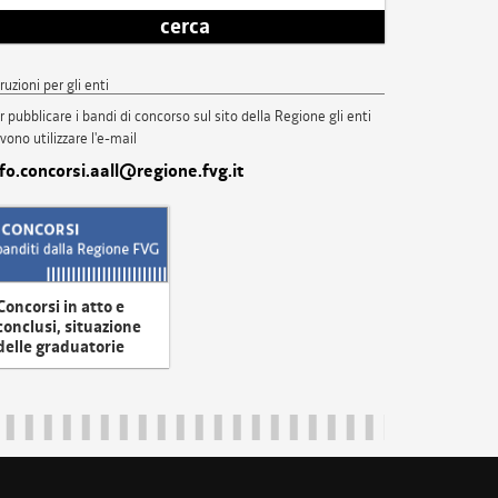
cerca
truzioni per gli enti
r pubblicare i bandi di concorso sul sito della Regione gli enti
vono utilizzare l'e-mail
nfo.concorsi.aall@regione.fvg.it
Concorsi in atto e
conclusi, situazione
delle graduatorie
uliveneziagiulia@certregione.fvg.it