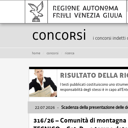
Concorsi
i concorsi indetti 
home
concorsi
ricerca
RISULTATO DELLA RI
I testi pubblicati costituiscono uno strume
responsabilità degli stessi è in capo all'E
22.07.2026
-
Scadenza della presentazione delle 
316/26 – Comunità di montagna