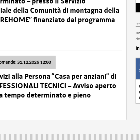
minato – presso il Servizio
oriale della Comunità di montagna della
o “REHOME” finanziato dal programma
is
pe
de
i
domande: 31.12.2026 12:00
izi alla Persona “Casa per anziani” di
ROFESSIONALI TECNICI – Avviso aperto
 a tempo determinato e pieno