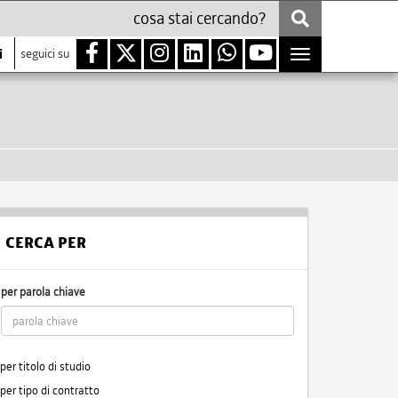
i
seguici su
Toggle
navigation
CERCA PER
per parola chiave
per titolo di studio
per tipo di contratto