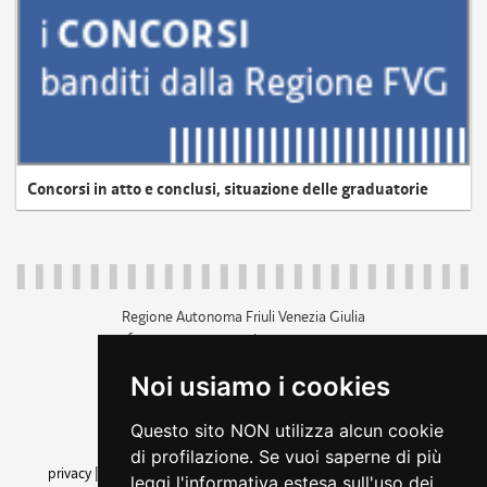
Concorsi in atto e conclusi, situazione delle graduatorie
Regione Autonoma Friuli Venezia Giulia
c.f. 80014930327; p.iva 00526040324
piazza Unità d'Italia 1 Trieste
Noi usiamo i cookies
+39 040 3771111
regione.friuliveneziagiulia@certregione.fvg.it
Questo sito NON utilizza alcun cookie
amministrazione trasparente
di profilazione. Se vuoi saperne di più
privacy
|
cookie
|
note legali
|
accessibilità
|
rss
|
dichiarazione di
leggi l'informativa estesa sull'uso dei