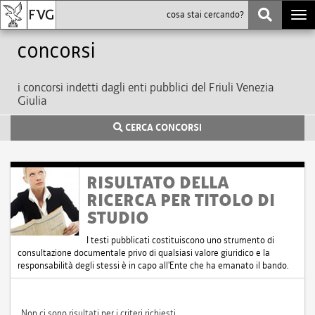
Togg
navi
Concorsi
i concorsi indetti dagli enti pubblici del Friuli Venezia
Giulia
CERCA CONCORSI
RISULTATO DELLA
RICERCA PER TITOLO DI
STUDIO
I testi pubblicati costituiscono uno strumento di
consultazione documentale privo di qualsiasi valore giuridico e la
responsabilità degli stessi è in capo all'Ente che ha emanato il bando.
Non ci sono risultati per i criteri richiesti.