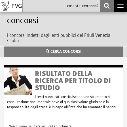
Togg
navi
Concorsi
i concorsi indetti dagli enti pubblici del Friuli Venezia
Giulia
CERCA CONCORSI
RISULTATO DELLA
RICERCA PER TITOLO DI
STUDIO
I testi pubblicati costituiscono uno strumento di
consultazione documentale privo di qualsiasi valore giuridico e la
responsabilità degli stessi è in capo all'Ente che ha emanato il bando.
Non ci sono risultati per i criteri richiesti.