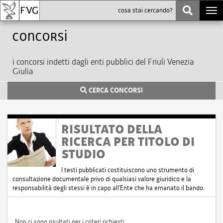
Togg
navi
Concorsi
i concorsi indetti dagli enti pubblici del Friuli Venezia
Giulia
CERCA CONCORSI
RISULTATO DELLA
RICERCA PER TITOLO DI
STUDIO
I testi pubblicati costituiscono uno strumento di
consultazione documentale privo di qualsiasi valore giuridico e la
responsabilità degli stessi è in capo all'Ente che ha emanato il bando.
Non ci sono risultati per i criteri richiesti.