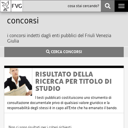
Togg
navi
Concorsi
i concorsi indetti dagli enti pubblici del Friuli Venezia
Giulia
CERCA CONCORSI
RISULTATO DELLA
RICERCA PER TITOLO DI
STUDIO
I testi pubblicati costituiscono uno strumento di
consultazione documentale privo di qualsiasi valore giuridico e la
responsabilità degli stessi è in capo all'Ente che ha emanato il bando.
Non ci sono risultati per i criteri richiesti.