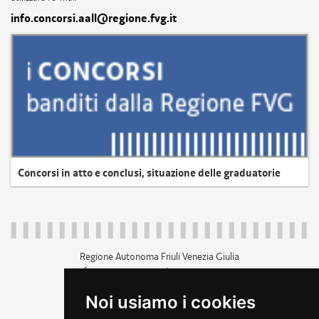
info.concorsi.aall@regione.fvg.it
Concorsi in atto e conclusi, situazione delle graduatorie
Regione Autonoma Friuli Venezia Giulia
c.f. 80014930327; p.iva 00526040324
piazza Unità d'Italia 1 Trieste
Noi usiamo i cookies
+39 040 3771111
regione.friuliveneziagiulia@certregione.fvg.it