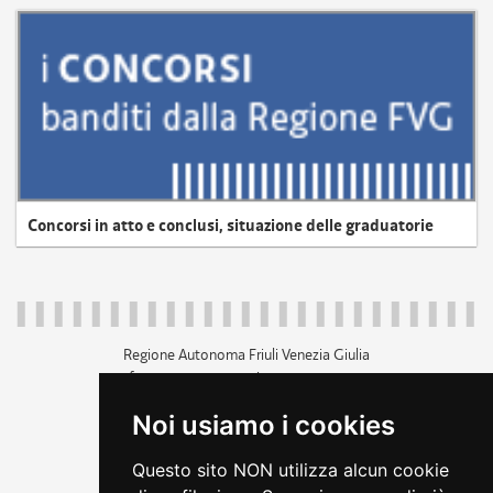
Concorsi in atto e conclusi, situazione delle graduatorie
Regione Autonoma Friuli Venezia Giulia
c.f. 80014930327; p.iva 00526040324
piazza Unità d'Italia 1 Trieste
Noi usiamo i cookies
+39 040 3771111
regione.friuliveneziagiulia@certregione.fvg.it
Questo sito NON utilizza alcun cookie
amministrazione trasparente