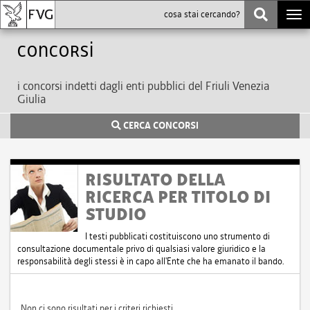
Togg
navi
Concorsi
i concorsi indetti dagli enti pubblici del Friuli Venezia
Giulia
CERCA CONCORSI
RISULTATO DELLA
RICERCA PER TITOLO DI
STUDIO
I testi pubblicati costituiscono uno strumento di
consultazione documentale privo di qualsiasi valore giuridico e la
responsabilità degli stessi è in capo all'Ente che ha emanato il bando.
Non ci sono risultati per i criteri richiesti.