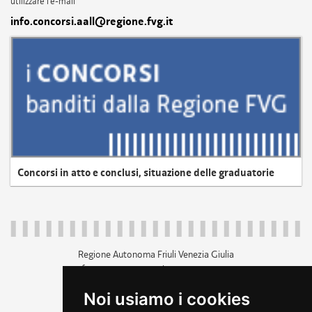
utilizzare l'e-mail
info.concorsi.aall@regione.fvg.it
Concorsi in atto e conclusi, situazione delle graduatorie
Regione Autonoma Friuli Venezia Giulia
c.f. 80014930327; p.iva 00526040324
piazza Unità d'Italia 1 Trieste
Noi usiamo i cookies
+39 040 3771111