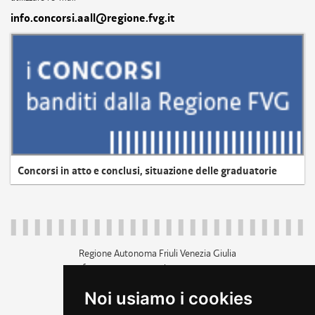
info.concorsi.aall@regione.fvg.it
Concorsi in atto e conclusi, situazione delle graduatorie
Regione Autonoma Friuli Venezia Giulia
c.f. 80014930327; p.iva 00526040324
piazza Unità d'Italia 1 Trieste
Noi usiamo i cookies
+39 040 3771111
regione.friuliveneziagiulia@certregione.fvg.it