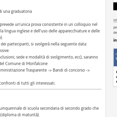
i una graduatoria
is
prevede un’unica prova consistente in un colloquio nel
pe
la lingua inglese e dell’uso delle apparecchiature e delle
de
).
i
ei partecipanti, si svolgerà nella seguente data:
ssive.
esclusioni, sede e modalità di svolgimento, ecc), saranno
e del Comune di Monfalcone
inistrazione Trasparente -> Bandi di concorso ->
nfronti di tutti gli interessati.
inquennale di scuola secondaria di secondo grado che
 (diploma di maturità).