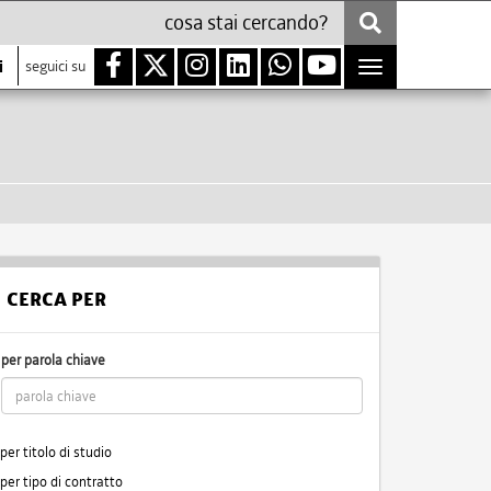
i
seguici su
Toggle
navigation
CERCA PER
per parola chiave
per titolo di studio
per tipo di contratto