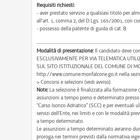
Requisiti richiesti:
- aver prestato servizio a qualsiasi titolo per 
all’art. 1, comma 2, del D.Lgs. 165/2001, con com
- possesso della patente di guida di cat. B.
Modalità di presentazione:
Il candidato deve com
ESCLUSIVAMENTE PER VIA TELEMATICA UTIL
SUL SITO ISTITUZIONALE DEL COMUNE DI M
http://www.comune.monfalcone.go.it nella sezi
> Concorsi e selezioni (vedi avviso).
Note:
La selezione è finalizzata alla formazione 
assunzioni a tempo pieno e determinato presso i
“Carso Isonzo Adriatico” (SCC) e per eventuali ult
servizi dell’Ente, nei limiti e con le modalità p
a tempo determinato.
Le assunzioni a tempo determinato avranno dura
proroga nei termini previsti dalla normativa vige