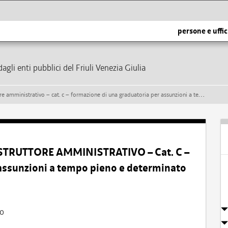
persone e uffic
dagli enti pubblici del Friuli Venezia Giulia
rativo – cat. c – formazione di una graduatoria per assunzioni a tempo pieno e determinato
ISTRUTTORE AMMINISTRATIVO – Cat. C –
assunzioni a tempo pieno e determinato
vo