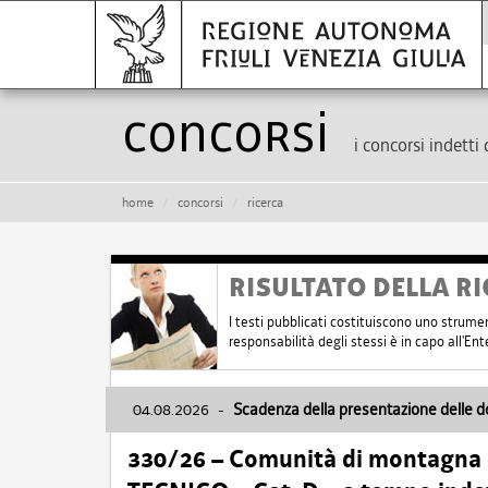
Concorsi
i concorsi indetti 
home
concorsi
ricerca
RISULTATO DELLA RI
I testi pubblicati costituiscono uno strume
responsabilità degli stessi è in capo all'E
04.08.2026
-
Scadenza della presentazione delle 
330/26 – Comunità di montagna