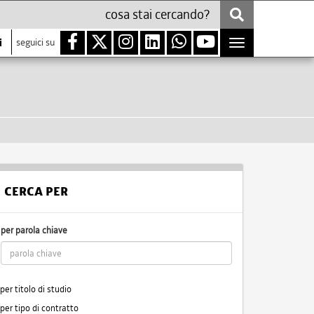
i
seguici su
Toggle
navigation
CERCA PER
per parola chiave
per titolo di studio
per tipo di contratto