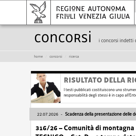
Concorsi
i concorsi indetti 
home
concorsi
ricerca
RISULTATO DELLA RI
I testi pubblicati costituiscono uno strume
responsabilità degli stessi è in capo all'E
22.07.2026
-
Scadenza della presentazione delle 
316/26 – Comunità di montagna