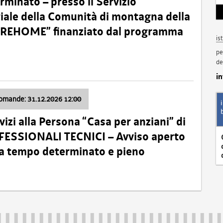
minato – presso il Servizio
oriale della Comunità di montagna della
o “REHOME” finanziato dal programma
is
pe
de
i
domande: 31.12.2026 12:00
izi alla Persona “Casa per anziani” di
ROFESSIONALI TECNICI – Avviso aperto
 a tempo determinato e pieno