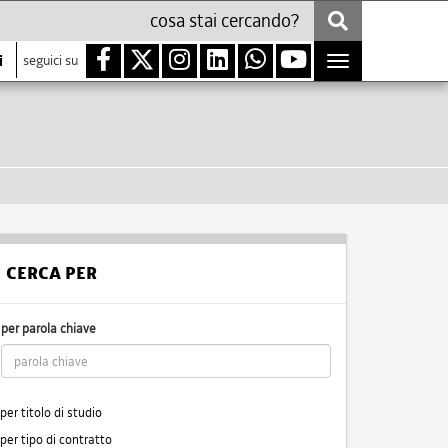
i
seguici su
Toggle
navigation
CERCA PER
per parola chiave
per titolo di studio
per tipo di contratto