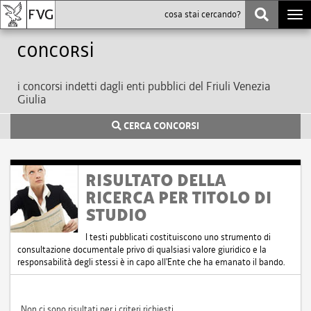
Togg
navi
Concorsi
i concorsi indetti dagli enti pubblici del Friuli Venezia
Giulia
CERCA CONCORSI
RISULTATO DELLA
RICERCA PER TITOLO DI
STUDIO
I testi pubblicati costituiscono uno strumento di
consultazione documentale privo di qualsiasi valore giuridico e la
responsabilità degli stessi è in capo all'Ente che ha emanato il bando.
Non ci sono risultati per i criteri richiesti.