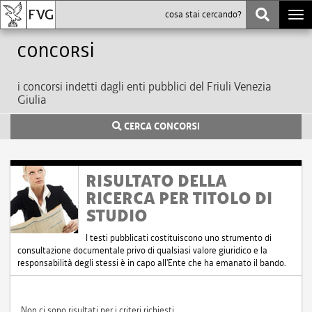
Togg
navi
Concorsi
i concorsi indetti dagli enti pubblici del Friuli Venezia
Giulia
CERCA CONCORSI
RISULTATO DELLA
RICERCA PER TITOLO DI
STUDIO
I testi pubblicati costituiscono uno strumento di
consultazione documentale privo di qualsiasi valore giuridico e la
responsabilità degli stessi è in capo all'Ente che ha emanato il bando.
Non ci sono risultati per i criteri richiesti.