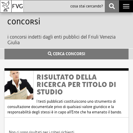
Togg
navi
Concorsi
i concorsi indetti dagli enti pubblici del Friuli Venezia
Giulia
CERCA CONCORSI
RISULTATO DELLA
RICERCA PER TITOLO DI
STUDIO
I testi pubblicati costituiscono uno strumento di
consultazione documentale privo di qualsiasi valore giuridico e la
responsabilità degli stessi è in capo all'Ente che ha emanato il bando.
Non ci sono risultati per i criteri richiesti.